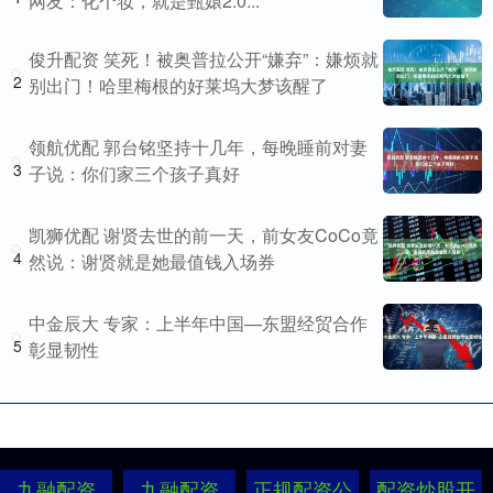
网友：化个妆，就是甄嬛2.0...
俊升配资 笑死！被奥普拉公开“嫌弃”：嫌烦就
2
别出门！哈里梅根的好莱坞大梦该醒了
领航优配 郭台铭坚持十几年，每晚睡前对妻
3
子说：你们家三个孩子真好
凯狮优配 谢贤去世的前一天，前女友CoCo竟
4
然说：谢贤就是她最值钱入场券
中金辰大 专家：上半年中国—东盟经贸合作
5
彰显韧性
九融配资
九融配资
正规配资公
配资炒股开