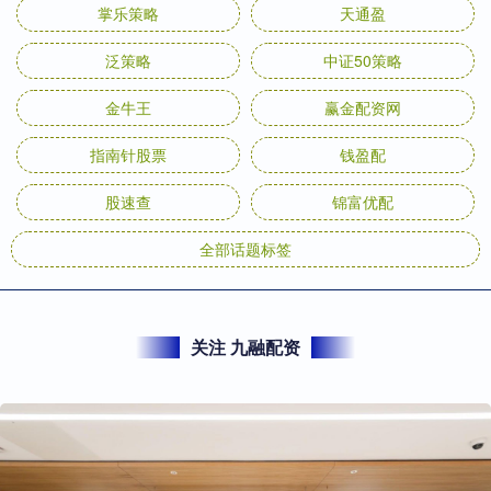
掌乐策略
天通盈
泛策略
中证50策略
金牛王
赢金配资网
指南针股票
钱盈配
股速查
锦富优配
全部话题标签
关注 九融配资