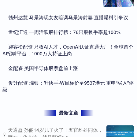
​赣州达慧 马景涛现女友暗讽马景涛前妻 直播爆料引争议
​世纪汇通 一周活跃股排行榜：76只股换手率超100%
​迎客松配资 只收AI人才，OpenAI认证直通大厂！全球首个
AI招聘平台，1000万人持证上岗
​金配资 美国半导体股票盘前上涨
​俊升配资 瑞银：升快手-W目标价至9537港元 重申“买入”评
级
最新文章
天通盈 孙俪14岁儿子火了！五官雌雄同体，
1