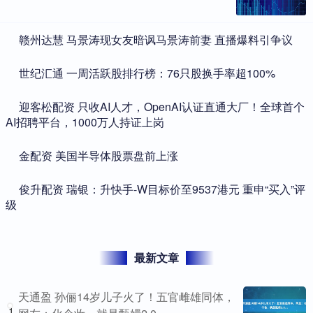
​赣州达慧 马景涛现女友暗讽马景涛前妻 直播爆料引争议
​世纪汇通 一周活跃股排行榜：76只股换手率超100%
​迎客松配资 只收AI人才，OpenAI认证直通大厂！全球首个
AI招聘平台，1000万人持证上岗
​金配资 美国半导体股票盘前上涨
​俊升配资 瑞银：升快手-W目标价至9537港元 重申“买入”评
级
最新文章
天通盈 孙俪14岁儿子火了！五官雌雄同体，
1