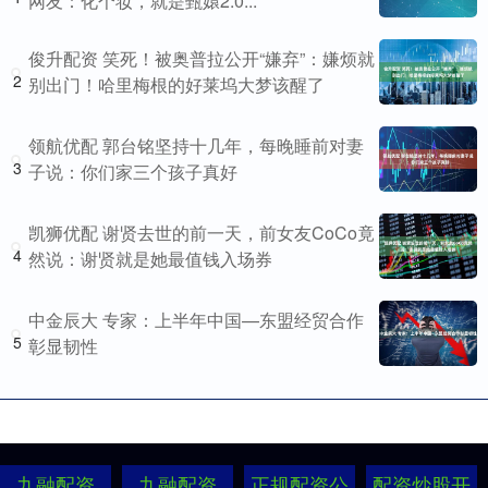
网友：化个妆，就是甄嬛2.0...
俊升配资 笑死！被奥普拉公开“嫌弃”：嫌烦就
2
别出门！哈里梅根的好莱坞大梦该醒了
领航优配 郭台铭坚持十几年，每晚睡前对妻
3
子说：你们家三个孩子真好
凯狮优配 谢贤去世的前一天，前女友CoCo竟
4
然说：谢贤就是她最值钱入场券
中金辰大 专家：上半年中国—东盟经贸合作
5
彰显韧性
九融配资
九融配资
正规配资公
配资炒股开