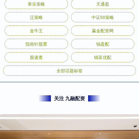
掌乐策略
天通盈
泛策略
中证50策略
金牛王
赢金配资网
指南针股票
钱盈配
股速查
锦富优配
全部话题标签
关注 九融配资