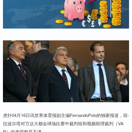
虎扑04月16日讯世界体育报副主编FernandoPolo的独家报道，琼-
拉波尔塔对万达大都会球场比赛中裁判组和视频助理裁判（VA
R）的表现极其不满。