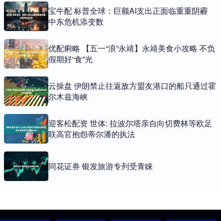
宝牛配 标普全球：巨额AI支出正面临重重阴霾
中东危机添变数
优配痢略 【五一“浪”永靖】永靖美食小攻略 不负
假期好“食”光
云操盘 伊朗禁止往返敌方盟友港口的船只通过霍
尔木兹海峡
迎客松配资 世体: 拉波尔塔亲自向切费林等欧足
联高官抱怨蒂尔潘的执法
同花证券 银发旅游专列受青睐