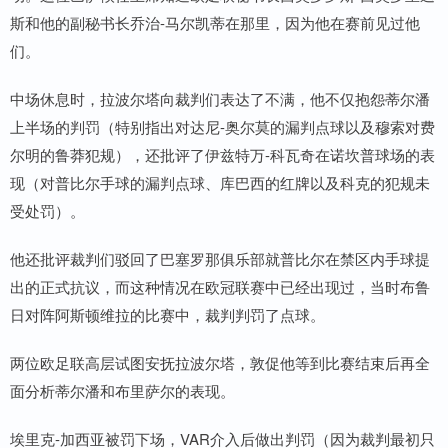
斯和他的副秘书长乔治-马尔凯蒂在那里，因为他在赛前见过他
们。
中场休息时，拉波尔塔向裁判们表达了不满，他不仅抱怨蒂尔潘
上半场的判罚（特别指出对达尼-奥尔莫的漏判点球以及穆索对费
尔明的鲁莽犯规），还批评了伊兹特万-科瓦奇在诺坎普球场的表
现（对普比尔手球的漏判点球、库巴西的红牌以及科克的犯规未
受处罚）。
他还批评裁判们驳回了巴塞罗那俱乐部就普比尔在禁区内手球提
出的正式抗议，而这种情况在欧冠联赛中已经出现过，当时布鲁
日对阵阿斯顿维拉的比赛中，裁判判罚了点球。
两位欧足联高层试图安抚拉波尔塔，敦促他等到比赛结束后再全
面分析蒂尔潘和布里萨尔的表现。
埃里克-加西亚被罚下场，VAR介入后做出判罚（因为裁判最初只