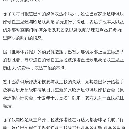
除了向每日报道巴萨的媒体表达不满外，这位巴塞罗那足球俱乐
部候任主席还与欧足联高层官员进行了沟通，表达了他本人以及
俱乐部对克莱门特-蒂尔潘及其团队以及视频助理裁判杰罗姆-布
里萨尔的判罚的愤怒。
据《世界体育报》的消息源透露，巴塞罗那俱乐部上届主席选举
的获胜者、寻求连任的候任主席拉波尔塔直接致电欧足联主席亚
历山大-切费林，表达了他的不满。
鉴于巴萨俱乐部决定恢复与欧足联的关系，尤其是巴萨开始着手
放弃西班牙超级联赛项目并重新加入欧洲足球俱乐部联合会（原
欧洲俱乐部协会，于去年十月更名）以来，双方关系一直良好且
融洽。
除了致电欧足联主席外，拉波尔塔还在万达大都会球场采取了行
动。这位巴萨候任主席知道欧足联秘书长西奥多罗斯-西奥多里迪