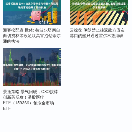
迎客松配资 世体: 拉波尔塔亲自
云操盘 伊朗禁止往返敌方盟友
向切费林等欧足联高官抱怨蒂尔
港口的船只通过霍尔木兹海峡
潘的执法
景逸策略 景气回暖，CXO接棒
创新药反攻！港股医疗
ETF（159366）领涨全市场
ETF