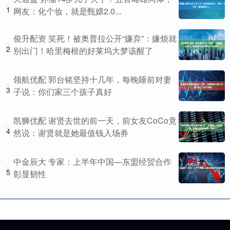
1
网友：化个妆，就是甄嬛2.0...
俊升配资 笑死！被奥普拉公开“嫌弃”：嫌烦就
2
别出门！哈里梅根的好莱坞大梦该醒了
领航优配 郭台铭坚持十几年，每晚睡前对妻
3
子说：你们家三个孩子真好
凯狮优配 谢贤去世的前一天，前女友CoCo竟
4
然说：谢贤就是她最值钱入场券
中金辰大 专家：上半年中国—东盟经贸合作
5
彰显韧性