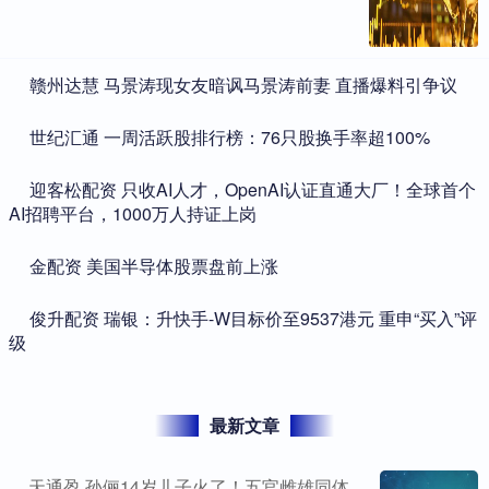
​赣州达慧 马景涛现女友暗讽马景涛前妻 直播爆料引争议
​世纪汇通 一周活跃股排行榜：76只股换手率超100%
​迎客松配资 只收AI人才，OpenAI认证直通大厂！全球首个
AI招聘平台，1000万人持证上岗
​金配资 美国半导体股票盘前上涨
​俊升配资 瑞银：升快手-W目标价至9537港元 重申“买入”评
级
最新文章
天通盈 孙俪14岁儿子火了！五官雌雄同体，