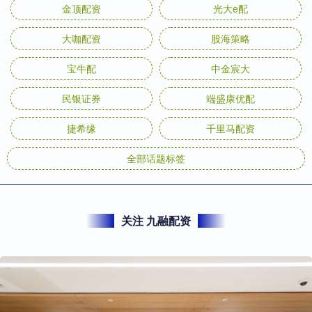
金顶配资
光大e配
大咖配资
股海策略
宝牛配
中金宸大
民银证券
端盛康优配
捷希缘
千里马配资
全部话题标签
关注 九融配资