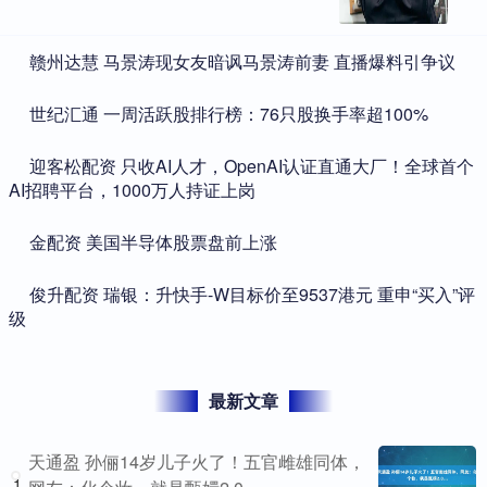
​赣州达慧 马景涛现女友暗讽马景涛前妻 直播爆料引争议
​世纪汇通 一周活跃股排行榜：76只股换手率超100%
​迎客松配资 只收AI人才，OpenAI认证直通大厂！全球首个
AI招聘平台，1000万人持证上岗
​金配资 美国半导体股票盘前上涨
​俊升配资 瑞银：升快手-W目标价至9537港元 重申“买入”评
级
最新文章
天通盈 孙俪14岁儿子火了！五官雌雄同体，
1