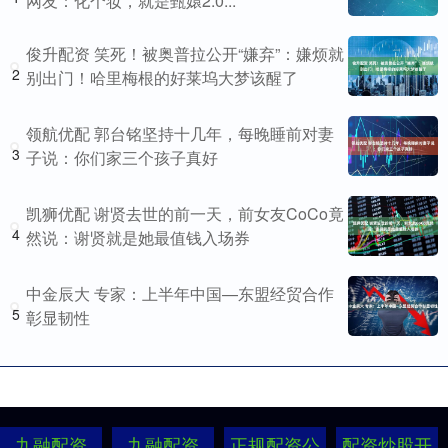
网友：化个妆，就是甄嬛2.0...
俊升配资 笑死！被奥普拉公开“嫌弃”：嫌烦就
2
别出门！哈里梅根的好莱坞大梦该醒了
领航优配 郭台铭坚持十几年，每晚睡前对妻
3
子说：你们家三个孩子真好
凯狮优配 谢贤去世的前一天，前女友CoCo竟
4
然说：谢贤就是她最值钱入场券
中金辰大 专家：上半年中国—东盟经贸合作
5
彰显韧性
九融配资
九融配资
正规配资公
配资炒股开