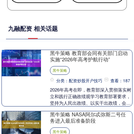
九融配资 相关话题
黑牛策略 教育部会同有关部门启动
实施“2026年高考护航行动”
黑牛策略
分类：配资炒股开户技巧
查看：187
2026年高考在即，教育部深入贯彻落实树
立和践行正确政绩观学习教育部署要求，
坚持为人民出政绩、以实干出政绩，会同
网信、公安等部门部署开展“2026年高考
黑牛策略 NASA阿尔忒弥斯二号任
护航行动....
务进入最后准备阶段
黑牛策略