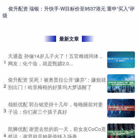
​俊升配资 瑞银：升快手-W目标价至9537港元 重申“买入”评
级
最新文章
天通盈 孙俪14岁儿子火了！五官雌雄同体，
1
网友：化个妆，就是甄嬛2.0...
俊升配资 笑死！被奥普拉公开“嫌弃”：嫌烦就
2
别出门！哈里梅根的好莱坞大梦该醒了
领航优配 郭台铭坚持十几年，每晚睡前对妻
3
子说：你们家三个孩子真好
凯狮优配 谢贤去世的前一天，前女友CoCo竟
4
然说：谢贤就是她最值钱入场券