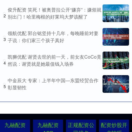
俊升配资 笑死！被奥普拉公开“嫌弃”：嫌烦就
2
别出门！哈里梅根的好莱坞大梦该醒了
领航优配 郭台铭坚持十几年，每晚睡前对妻
3
子说：你们家三个孩子真好
凯狮优配 谢贤去世的前一天，前女友CoCo竟
4
然说：谢贤就是她最值钱入场券
中金辰大 专家：上半年中国—东盟经贸合作
5
彰显韧性
九融配资
九融配资
正规配资公
配资炒股开