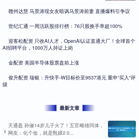
​赣州达慧 马景涛现女友暗讽马景涛前妻 直播爆料引争议
​世纪汇通 一周活跃股排行榜：76只股换手率超100%
​迎客松配资 只收AI人才，OpenAI认证直通大厂！全球首个
AI招聘平台，1000万人持证上岗
​金配资 美国半导体股票盘前上涨
​俊升配资 瑞银：升快手-W目标价至9537港元 重申“买入”评
级
最新文章
天通盈 孙俪14岁儿子火了！五官雌雄同体，
1
网友：化个妆，就是甄嬛2.0...