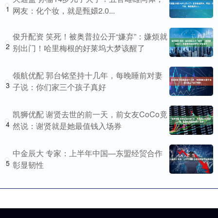
1
网友：化个妆，就是甄嬛2.0...
俊升配资 笑死！被奥普拉公开“嫌弃”：嫌烦就
2
别出门！哈里梅根的好莱坞大梦该醒了
领航优配 郭台铭坚持十几年，每晚睡前对妻
3
子说：你们家三个孩子真好
凯狮优配 谢贤去世的前一天，前女友CoCo竟
4
然说：谢贤就是她最值钱入场券
中金辰大 专家：上半年中国—东盟经贸合作
5
彰显韧性