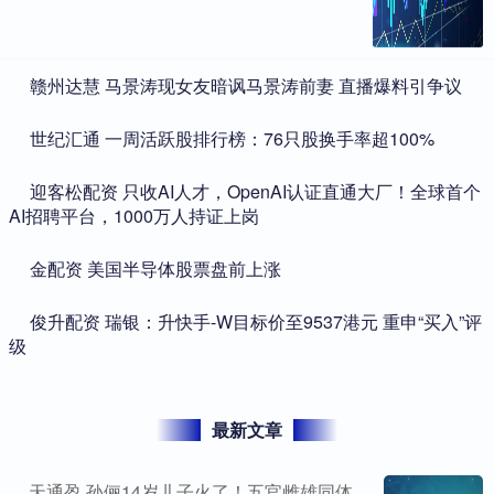
​赣州达慧 马景涛现女友暗讽马景涛前妻 直播爆料引争议
​世纪汇通 一周活跃股排行榜：76只股换手率超100%
​迎客松配资 只收AI人才，OpenAI认证直通大厂！全球首个
AI招聘平台，1000万人持证上岗
​金配资 美国半导体股票盘前上涨
​俊升配资 瑞银：升快手-W目标价至9537港元 重申“买入”评
级
最新文章
天通盈 孙俪14岁儿子火了！五官雌雄同体，