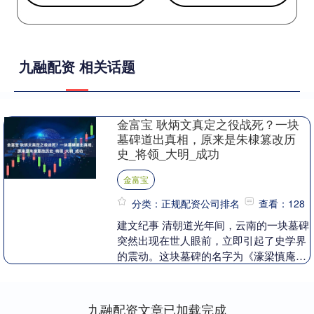
九融配资 相关话题
金富宝 耿炳文真定之役战死？一块
墓碑道出真相，原来是朱棣篡改历
史_将领_大明_成功
金富宝
分类：正规配资公司排名
查看：128
建文纪事 清朝道光年间，云南的一块墓碑
突然出现在世人眼前，立即引起了史学界
的震动。这块墓碑的名字为《濠梁慎庵耿
公墓田碑》，其背后藏着一段鲜为人知的
历史故事。墓志....
九融配资文章已加载完成