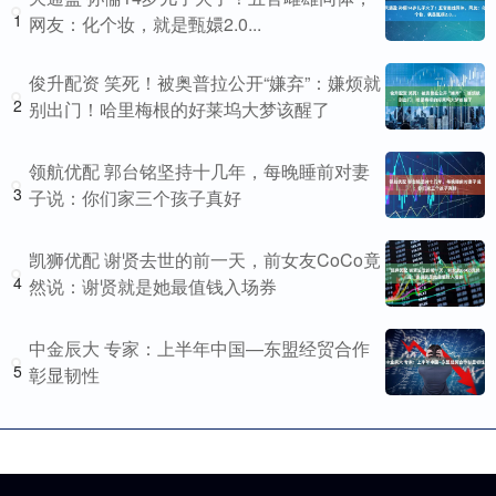
1
网友：化个妆，就是甄嬛2.0...
俊升配资 笑死！被奥普拉公开“嫌弃”：嫌烦就
2
别出门！哈里梅根的好莱坞大梦该醒了
领航优配 郭台铭坚持十几年，每晚睡前对妻
3
子说：你们家三个孩子真好
凯狮优配 谢贤去世的前一天，前女友CoCo竟
4
然说：谢贤就是她最值钱入场券
中金辰大 专家：上半年中国—东盟经贸合作
5
彰显韧性