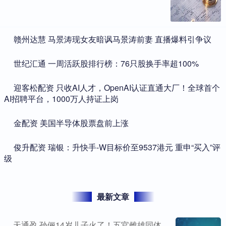
​赣州达慧 马景涛现女友暗讽马景涛前妻 直播爆料引争议
​世纪汇通 一周活跃股排行榜：76只股换手率超100%
​迎客松配资 只收AI人才，OpenAI认证直通大厂！全球首个
AI招聘平台，1000万人持证上岗
​金配资 美国半导体股票盘前上涨
​俊升配资 瑞银：升快手-W目标价至9537港元 重申“买入”评
级
最新文章
天通盈 孙俪14岁儿子火了！五官雌雄同体，